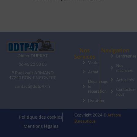
Nos
Navigation
Didier DUPRAT
Services
L'entreprise
Vente
06 45 20 38 05
Nos
machines
Achat
9 Rue Louis ARMAND
47240 BON-ENCONTRE
Actualités
Dépannage
contact@ddtp47.fr
&
Contactez-
réparation
nous
Livraison
Copyright 2024 ©
Art’com
Politique des cookies
Bureautique
Mentions légales