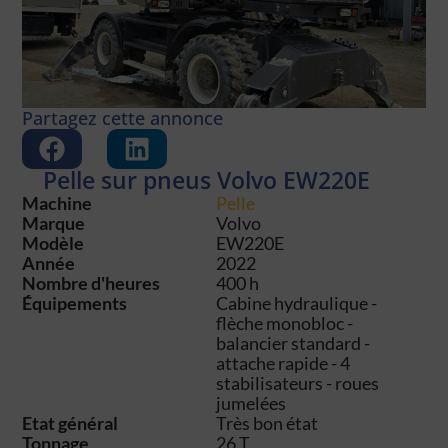
Partagez cette annonce
Pelle sur pneus Volvo EW220E
Machine
Pelle
Marque
Volvo
Modèle
EW220E
Année
2022
Nombre d'heures
400 h
Équipements
Cabine hydraulique -
flèche monobloc -
balancier standard -
attache rapide - 4
stabilisateurs - roues
jumelées
Etat général
Très bon état
Tonnage
26 T