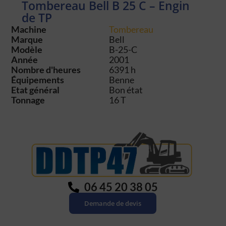
Tombereau Bell B 25 C – Engin
de TP
Machine
Tombereau
Marque
Bell
Modèle
B-25-C
Année
2001
Nombre d'heures
6391 h
Équipements
Benne
Etat général
Bon état
Tonnage
16 T
06 45 20 38 05
Demande de devis