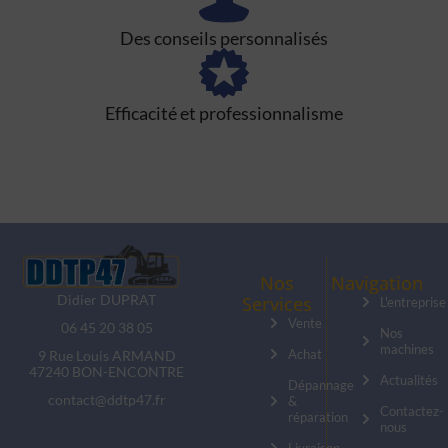
Des conseils personnalisés
Efficacité et professionnalisme
Nos
Navigation
Didier DUPRAT
Services
L'entreprise
Vente
06 45 20 38 05
Nos
machines
Achat
9 Rue Louis ARMAND
47240 BON-ENCONTRE
Actualités
Dépannage
contact@ddtp47.fr
&
Contactez-
réparation
nous
Livraison