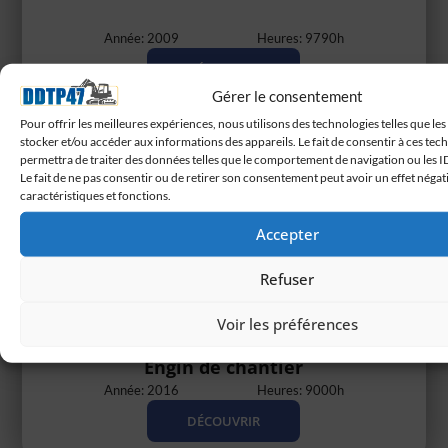
Année: 2009
Heures: 9790h
DÉCOUVRIR
Gérer le consentement
Pour offrir les meilleures expériences, nous utilisons des technologies telles que le
stocker et/ou accéder aux informations des appareils. Le fait de consentir à ces te
permettra de traiter des données telles que le comportement de navigation ou les ID
Le fait de ne pas consentir ou de retirer son consentement peut avoir un effet négati
caractéristiques et fonctions.
Accepter
Refuser
Voir les préférences
Chargeur sur pneus Liebherr L580 –
Engin de chantier
Année: 2016
Heures: 9000h
DÉCOUVRIR