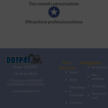
Des conseils personnalisés
Efficacité et professionnalisme
Nos
Navigation
Didier DUPRAT
Services
L'entreprise
Vente
06 45 20 38 05
Nos
machines
Achat
9 Rue Louis ARMAND
47240 BON-ENCONTRE
Actualités
Dépannage
contact@ddtp47.fr
&
Contactez-
réparation
nous
Livraison