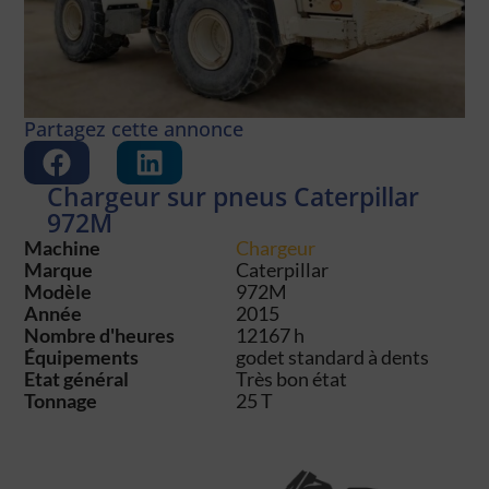
Partagez cette annonce
Chargeur sur pneus Caterpillar
972M
Machine
Chargeur
Marque
Caterpillar
Modèle
972M
Année
2015
Nombre d'heures
12167 h
Équipements
godet standard à dents
Etat général
Très bon état
Tonnage
25 T