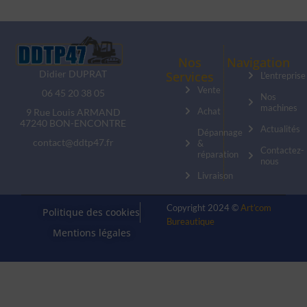
Nos
Navigation
Didier DUPRAT
Services
L'entreprise
Vente
06 45 20 38 05
Nos
machines
Achat
9 Rue Louis ARMAND
47240 BON-ENCONTRE
Actualités
Dépannage
contact@ddtp47.fr
&
Contactez-
réparation
nous
Livraison
Copyright 2024 ©
Art’com
Politique des cookies
Bureautique
Mentions légales